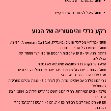
חתול עצמאי במידה בינונית
חתול שיכול לעמוד בתנאים די קשים
רקע כללי והיסטוריה של הגזע
חתול אמריקאי מסולסל אוזניים (באנגלית: American Curl Cat) הוא גזע
חתולים שידוע בשל אוזניו המיוחדות.
לחתולי הגזע יש אוזניים שמכוונות מהפנים אל כיוון הצד האחורי של
הגולגולת.
הגזע נוצר בקליפורניה כתוצאה ממוטציה ספונטנית.
חתולה שחורה בשם שולמית שהמליטה שגר של חתולים עם אוזניים
מסולסלות היה המייסדת של הגזע.
גורי הגזע נולדים עם אוזניים ישרות ורק לאחר כ-48 שעות אזניהם מתחילות
להסתלסל.
מלבד אוזניים המיוחדות, חתולי הגזע ידועים כחתולים ידידותיים, אוהבי חיבה
וצייתנים.
הם קשורים מאוד לבעליהם אך עם זאת, הם לא מרבים להתכרבל בחיק
בעליהם.