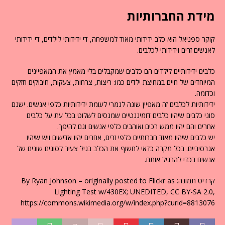
מידת החברותיות
קוקר ספניאל הוא כלב ידידותי מאוד למשפחה, די ידידותי לילדים, די ידידותי
לאנשים זרים וידידותי לכלבים.
כלבים ידידותיים לילדים הם כלבים שמקבלים בלי מאמץ את המאפיינים
המיוחדים של חיים במחיצת ילדים כמו: ריצות, צרחות, צעקות, חיבוקים חזקים
וכדומה.
ידידותיות לכלבים זה מאפיין שונה לגמרי לעומת ידידותיות כלפי אנשים. ישנם
סוגי כלבים שיהיו כלבים דומיננטיים שמנסים לשלוט בכל עת על כלבים
אחרים והם יהיו ממש רכים ואוהבים כלפי אנשים וגם להיפך.
יש כלבים שיהיו מאוד חברותיים כלפי זרים, אחרים יהיו אדישים ויש שיהיו
אגרסיביים. בכל מקרה כדאי לחשוף את הכלב בגיל צעיר לסוגים שונים של
אנשים בכדי להרגיל אותם.
קרדיט תמונה: By Ryan Johnson – originally posted to Flickr as
Lighting Test w/430EX; UNEDITED, CC BY-SA 2.0,
https://commons.wikimedia.org/w/index.php?curid=8813076