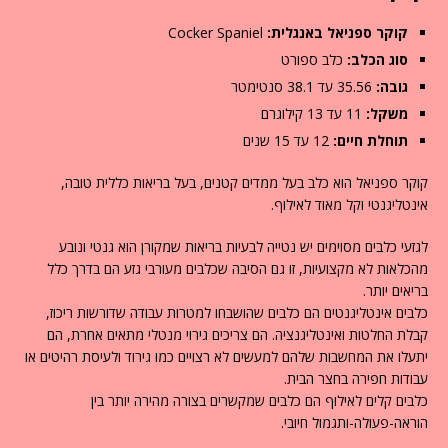
קוקר ספניאל באנגלית:
Cocker Spaniel
סוג הכלב:
כלב ספורט
גובה:
35.56 עד 38.1 סנטימטר
משקל:
11 עד 13 קילוגרם
תוחלת חיים:
12 עד 15 שנים
קוקר ספניאל הוא כלב בעל ממדים קטנים, בעל בריאות כללית טובה,
אינטליגנטי וקל מאוד לאילוף.
לגזעי כלבים מסוימים יש נטייה לבעיות בריאות שמקורן הוא גנטי ונובע
מהכלאות לא מקצועיות, זו גם הסיבה שכלבים מעורבי גזע הם בדרך כלל
בריאים יותר.
כלבים אינטליגנטים הם כלבים שהושבחו למטרות עבודה שדורשות ריכוז,
קבלת החלטות ואינטליגנציה. הם צריכים גירוי מנטלי מתאים אחרת, הם
יתעלו את המחשבות שלהם למעשים לא רצויים כמו גירוד ולעיסת רהיטים או
עבודות חפירה בחצר הבית.
כלבים קלים לאילוף הם כלבים שמקשרים בצורה מהירה יותר בין
הוראה-פעולה-ותגמול חיובי.