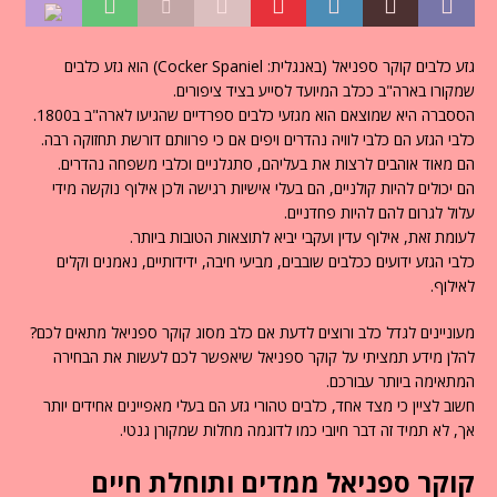
גזע כלבים קוקר ספניאל (באנגלית: Cocker Spaniel) הוא גזע כלבים
שמקורו בארה"ב ככלב המיועד לסייע בציד ציפורים.
הססברה היא שמוצאם הוא מגזעי כלבים ספרדיים שהגיעו לארה"ב ב1800.
כלבי הגזע הם כלבי לוויה נהדרים ויפים אם כי פרוותם דורשת תחזוקה רבה.
הם מאוד אוהבים לרצות את בעליהם, סתגלניים וכלבי משפחה נהדרים.
הם יכולים להיות קולניים, הם בעלי אישיות רגישה ולכן אילוף נוקשה מידי
עלול לגרום להם להיות פחדניים.
לעומת זאת, אילוף עדין ועקבי יביא לתוצאות הטובות ביותר.
כלבי הגזע ידועים ככלבים שובבים, מביעי חיבה, ידידותיים, נאמנים וקלים
לאילוף.
מעוניינים לגדל כלב ורוצים לדעת אם כלב מסוג קוקר ספניאל מתאים לכם?
להלן מידע תמציתי על קוקר ספניאל שיאפשר לכם לעשות את הבחירה
המתאימה ביותר עבורכם.
חשוב לציין כי מצד אחד, כלבים טהורי גזע הם בעלי מאפיינים אחידים יותר
אך, לא תמיד זה דבר חיובי כמו לדוגמה מחלות שמקורן גנטי.
קוקר ספניאל ממדים ותוחלת חיים