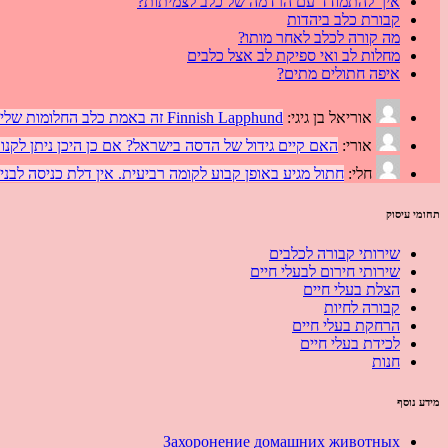
איך להתמודד עם הרדמה של כלב לצמיתות?
קבורת כלב ביהדות
מה קורה לכלב לאחר מותו?
מחלות לב ואי ספיקת לב אצל כלבים
איפה חתולים מתים?
אוריאל בן גיגי:
Finnish Lapphund זה באמת כלב החלומות שלי, רציתי לשאול אם יש איך להשיג אחד כזה בישראל, האמת שנפצעתי בעזה במסגרת…
אורי:
האם קיים גידול של הדסה בישראל? אם כן היכן ניתן לקנות
חלי:
חתול מגיע באופן קבוע לקומה רביעית. אין דלת כניסה לבנ
תחומי עיסוק
שירותי קבורה לכלבים
שירותי חירום לבעלי חיים
הצלת בעלי חיים
קבורה לחיות
הרחקת בעלי חיים
לכידת בעלי חיים
חנות
מידע נוסף
Захоронение домашних животных