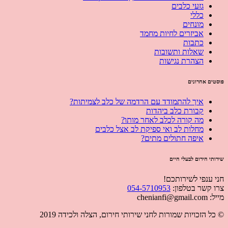
גזעי כלבים
כללי
מונחים
אביזרים לחיות מחמד
כתבות
שאלות ותשובות
הצהרת נגישות
פוסטים אחרונים
איך להתמודד עם הרדמה של כלב לצמיתות?
קבורת כלב ביהדות
מה קורה לכלב לאחר מותו?
מחלות לב ואי ספיקת לב אצל כלבים
איפה חתולים מתים?
שירותי חירום לבעלי חיים
חני ענפי לשירותכם!
צרו קשר בטלפון:
054-5710953
מייל: chenianfi@gmail.com
© כל הזכויות שמורות לחני שירותי חירום, הצלה ולכידה 2019