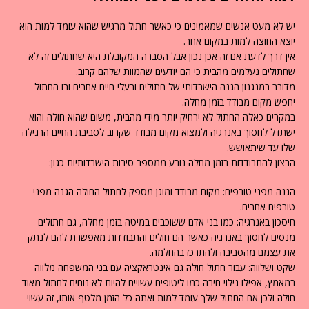
יש לא מעט אנשים שמאמינים כי כאשר חתול מרגיש שהוא עומד למות הוא
יוצא החוצה למות במקום אחר.
אין דרך לדעת אם זה אכן נכון אבל הסברה המקובלת היא שחתולים זה לא
שחתולים נעלמים מהבית כי הם יודעים שהמוות שלהם קרוב.
מדובר במנגנון הגנה הישרדותי של חתולים ובעלי חיים אחרים ובו החתול
יחפש מקום מבודד בזמן מחלה.
במקרים כאלה החתול לא ירחיק יותר מידי מהבית, משום שהוא חולה והוא
ישתדל לחסוך באנרגיה ולמצוא מקום מבודד שקרוב לסביבת החיים הרגילה
שלו עד שיתאושש.
הרצון להתבודדות בזמן מחלה נובע ממספר סיבות הישרדותיות כגון:
הגנה מפני טורפים: מקום מבודד ומוגן מספק לחתול החולה הגנה מפני
טורפים אחרים.
חיסכון באנרגיה: כמו בני אדם ששוכבים במיטה בזמן מחלה, גם חתולים
מנסים לחסוך באנרגיה כאשר הם חולים והתבודדות מאפשרת להם לנתק
את עצמם מהסביבה ולהתרכז בהחלמה.
שקט ושלווה: עבור חתול חולה גם אינטראקציה עם בני המשפחה מלווה
במאמץ, אפילו גילוי חיבה כמו ליטופים עשויים להיות לא נוחים לחתול מאוד
חולה ולכן אם החתול שלך עומד למות ואתה כל הזמן מלטף אותו, זה עשוי