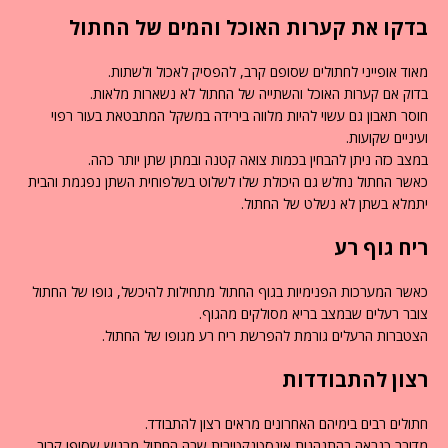
בדקו את קערות האוכל והמים של החתול
מאוד אופייני לחתולים שסופם קרב, להפסיק לאכול ולשתות.
בדוק אם קערות האוכל והשתייה של החתול לא נשארות מלאות.
חוסר תאבון גם עשוי להיות מלווה בירידה במשקל המתבטאת בעור רפוי
ועיניים שקועות.
במצב כזה ניתן להבחין בכמות צואה קטנה ובמתן שתן יותר כהה.
כאשר החתול נחלש גם היכולת שלו לשלוט בשלפוחית השתן נפגמת והבית
יתמלא בשתן לא נשלט של החתול.
ריח גוף רע
כאשר המערכות הפנימיות בגוף החתול מתחילות להיכשל, גופו של החתול
צובר רעלים שבמצב בריא מסולקים מהגוף.
הצטברות הרעלים גורמת להפרשת ריח רע מגופו של החתול.
רצון להתבודדות
חתולים רבים בימיהם האחרונים מראים רצון להתבודד.
מדובר כנראה בהתנהגות אינסטנקטיבית שבה החתול מרגיש שסופו קרוב