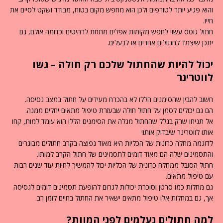
והוא פגיע יותר לטורפים ולכן הוא מחפש מקום בטוח, מבודד ושקט לסיים את
חייו.
חתול גוסס עשוי לחפש מקומות אפלים מתחת לרהיטים וכדומה אולם, גם
יתכן שיצמד לחתולים אחרים או לבעלים.
יכול להיות שהחתול שלכם רק חולה – גשו
לווטרינר
חשוב להבין שהסימנים הללו לא בהכרח מעידים על חתול במצב גסיסה.
הם גם יכולים לסמן על חתול חולה שבעזרת טיפול מתאים יחלים ממנה.
אל תניחו שרק בגלל שהחתול מגלה את הסימנים הללו הוא עומד למות, קחו
אותו לווטרינר שיבדוק אותו!
לדוגמה מחלה כרונית של הכליות היא מאוד נפוצה בקרב חתולים מבוגרים
והתסמינים שלה הם מאוד דומים לתסמינים של חתול הקרב למותו.
חתול הסובל ממחלה כרונית של הכליות יכול להמשיך לחיות עוד שנים רבות
עם טיפול מתאים.
גם מחלות כמו סרטן וסוכרת יכולות לגרום להופעת תסמינים דומים לגסיסה
אך, גם במחלות אלו טיפול מתאים ישאיר את החתול בחיים לזמן רב.
למה חתולים נעלמים לפני המוות?