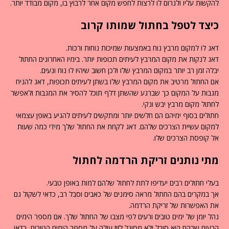
להקשות עליו ולגרום לו לרצות לחפש מקום אחר לרבוץ בו, מקום מבודד יותר.
כיצד לטפל בחתול שמותו קרוב
דאג לו למקום מרבץ נוח באמצעות שמיכות נוחות ורכות.
דאג לנקות את מקום המרבץ לעיתים תכופות יותר. בימיו האחרונים החתול
יבלה זמן רב יותר במקום המרבץ שלו ולכן חשוב שיהיו לו נוח ונעים.
אם החתול מרטיב את מקום המרבץ שלו בשתן לעיתים תכופות, דאג להניח
מגבות על המקום כך שברגע שהשתן דלף תוכל להסיר את המגבות ולאפשר
לחתול מקום מרבץ יבש ונקי.
חתולים בסוף ימיהם הם חלשים יותר ומתקשים לעיתים להגיע באופן עצמאי
למקום עשיית הצרכים שלהם. דאג לקחת את החתול שלך מידי כמה שעות
אל קופסת הצרכים שלו.
מתי נותנים זריקת הרדמה לחתול
בעלי חתולים רבים יעדיפו לתת לחתול שלהם למות באופן טבעי.
אך במקרים בהם החתול מראה סימנים של כאבים וסבל רב, כדאי לשקול גם
את האפשרות של זריקת הרדמה.
נהל יומן של ימים טובים ורעים לפי מצבו של החתול שלך. אם מספר הימים
הרעים שבהם הוא סובל ולא מסוגל לזוז עולה על מספר הימים הטובים, כדאי