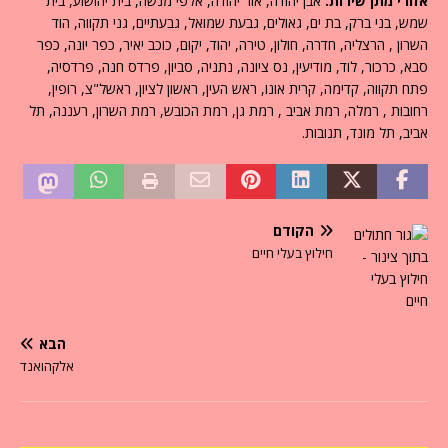
אזורי מתן שירות:
אבן יהודה, אור יהודה, אלפי מנשה, בית יהושוע, בית
שמש, בני ברק, בת ים, גאולים, גבעת שמואל, גבעתיים, גני תקווה, הוד
השרון , הרצליה, חדרה, חולון, טירה, יהוד, יקום, כוכב יאיר, כפר יונה, כפר
סבא, כרכור, לוד, מודיעין, נס ציונה, נתניה, סביון, פרדס חנה, פרדסיה,
פתח תקווה, קדימה, קרית אונו, ראש העין, ראשון לציון, ראשל"צ, רופין,
רחובות , רמלה, רמת אביב , רמת גן, רמת הכובש, רמת השרון, רעננה, תל
אביב, תל מונד, תנובות.
הקודם
חילוץ בעלי חיים
הבא
אלקהואנד