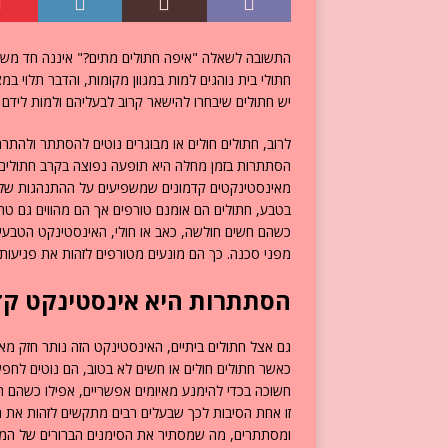
התשובה לשאלה "איפה חתולים מתים?" איננה חד משמ
חתולי בית נוהגים למות במגוון מקומות, והדבר תלוי במ
יש חתולים שיבחרו להישאר קרוב לבעליהם ולמות לידם 
לרוב, חתולים חולים או מבוגרים נוטים להסתתר ולהת
הסתתרות בזמן מחלה היא תופעה נפוצה בקרב חתולים ו
מאינסטינקטים קדמונים שמשפיעים על ההתנהגות שלה
בטבע, חתולים הם אומנם טורפים אך הם מהווים גם טרף 
כשהם חשים חולשה, כאב או חולי, האינסטינקט הטבעי
מפני סכנה. כך הם מונעים מטורפים לזהות את פגיעותם
הסתתרות היא אינסטינקט קד
גם אצל חתולים ביתיים, האינסטינקט הזה נותר חזק מאו
כאשר חתולים חולים או חשים לא בטוב, הם נוטים לחפש
חשוכה בכדי להימנע מאיומים אפשריים, אפילו כשהם חי
זו אחת הסיבות לכך שבעלים רבים מתקשים לזהות את
ומסתתרים, מה שמסתיר את הסימנים הברורים של המ