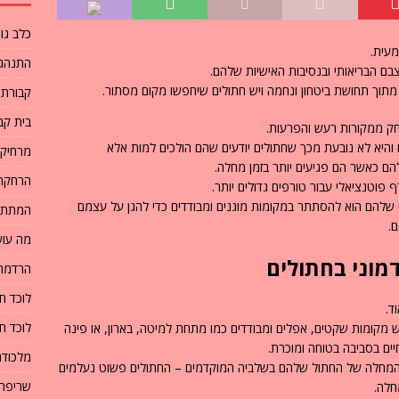
כלב גו
עית.
התנהגו
צבם הבריאותי ובנסיבות האישיות שלהם.
מתוך תחושת ביטחון ונחמה ויש חתולים שיחפשו מקום מסתור.
קבורת 
בית קבר
רחק ממקורות רעש והפרעות.
היא לא נובעת מכך שחתולים יודעים שהם הולכים למות אלא
מרחיק 
ם כאשר הם פגיעים יותר בזמן מחלה.
הרחקת 
פוטנציאלי עבור טורפים גדולים יותר.
 שלהם הוא להסתתר במקומות מוגנים ומבודדים כדי להגן על עצמם
המתת 
.
מה עוש
מוני בחתולים
הרדמת
לוכד ח
ד.
לוכד ח
 מקומות שקטים, אפלים ומבודדים כמו מתחת למיטה, בארון, או פינה
ים בסביבה בטוחה ומוכרת.
מלכודת
 המחלה של החתול שלהם בשלביה המוקדמים – החתולים פשוט נעלמים
שריפת 
חלה.