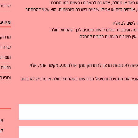
מו כאב או מחלה, אלא גם למצבים נפשיים כמו סטרס.
שריפת 
אורחים זרים או אפילו שינויים בשגרה היומיומית, הוא עשוי להסתתר
מידע 
לשים לב אליו.
מה ופסיבית יכולים להיות סימנים לכך שהחתול חולה.
ין סימנים חיצוניים ברורים למחלה.
מרחיק 
עזרה ר
מוצרים
עה לא נובעת מרצון להתרחק ממך או להימנע מקשר אתך, אלא
חנויות
וטרינר
העניק את התמיכה והטיפול הנדרשים כשהחתול חולה או מרגיש לא בטוב.
אי
קב