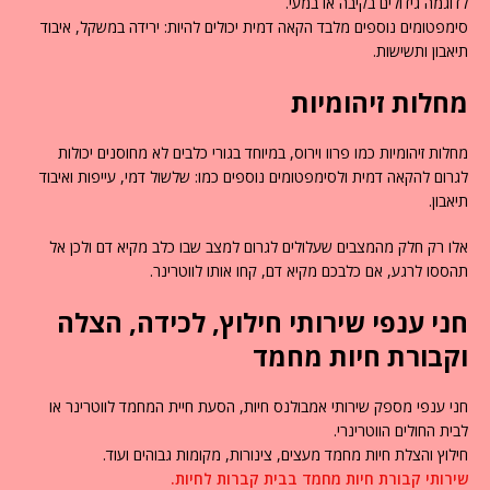
לדוגמה גידולים בקיבה או במעי.
סימפטומים נוספים מלבד הקאה דמית יכולים להיות: ירידה במשקל, איבוד
תיאבון ותשישות.
מחלות זיהומיות
מחלות זיהומיות כמו פרוו וירוס, במיוחד בגורי כלבים לא מחוסנים יכולות
לגרום להקאה דמית ולסימפטומים נוספים כמו: שלשול דמי, עייפות ואיבוד
תיאבון.
אלו רק חלק מהמצבים שעלולים לגרום למצב שבו כלב מקיא דם ולכן אל
תהססו לרגע, אם כלבכם מקיא דם, קחו אותו לווטרינר.
חני ענפי שירותי חילוץ, לכידה, הצלה
וקבורת חיות מחמד
חני ענפי מספק שירותי אמבולנס חיות, הסעת חיית המחמד לווטרינר או
לבית החולים הווטרינרי.
חילוץ והצלת חיות מחמד מעצים, צינורות, מקומות גבוהים ועוד.
שירותי קבורת חיות מחמד בבית קברות לחיות.