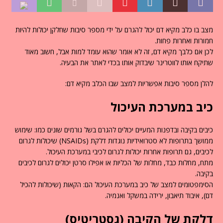
מצב בו כלב מקיא דם יכול להגרם על ידי מספר סיבות שחלקן יכולות להיות
חמורות ואחרות פחות.
לכן אם כלבך מקיא דם, זה לא אומר שהוא עומד למות אבל, חשוב מאוד
שתיקח אותו לווטרינר שיבדוק אותו בכדי לאתר את הבעיה.
להלן מספר סיבות אפשריות למצב שבו הכלב מקיא דם:
כיב במערכת העיכול
כיבים בקיבה ובדפנות המעיים יכולים להגרם בשל גורמים שונים כמו: שימוש
ממושך בתרופות לא סטרואידיות נוגדות דלקת (NSAIDs) שיכולות לגרום
לכיבים, גם תרופות אחרות יכולות לגרום לכיבי במערכת העיכול.
מתח, מחלות כבד, מחלות של הכליות או אפילו סרטן יכולים לגרום לכיבים
בקיבה.
הסימפטומים למצב של כיב במערכת העיכול הם: הקאות (שיכולות להכיל
דם), איבוד תיאבון, ירידה במשקל ואנמיה.
דלקת של הקיבה (גסטריטיס)