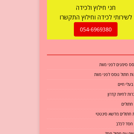
חני חילוץ ולכידה
לשירותי לכידה וחילוץ התקשרו
054-6969380
סס סימנים לפני מוות
ת חתול גוסס לפני מוות
בעלי חיים
ות לחיות קדרון
חתולים
חתולים מדשא סינטטי
חסד לכלב
ים עם חתול מת?