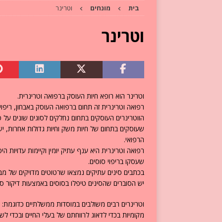
בית
מונחים
וטרינר
[ 15 בספטמבר 2024 ]
מחלות לב וא
[ 16 באוגוסט 2024 ]
איפה חתולים 
וטרינר
[ 24 בנובמבר 2024 ]
איך להתמודד 
וטרינר הוא רופא חיות העוסק ברפואה וטרינרית.
רפואה וטרינרית זה תחום ברפואה העוסק באבחון, ריפוי ו
הווטרינרים העוסקים בתחום נחלקים לסוגים שונים על 
שעוסקים בתחום של חיות משק וחיות גדולות אחרות, יש
הרפואי.
שעסקו בריפוי סוסים.
בכתבים סינים עתיקים נמצאו שרטוטים מדויקים של מבנ
יש הסוברים שהסינים טיפלו בסוסים באמצעות דיקור סינ
וטרינרים רבים משולבים במוסדות ממשלתיים כדוגמת: 
מקומיות בכדי לדאוג לרווחתם של בעלי החיים ובכדי לשמ