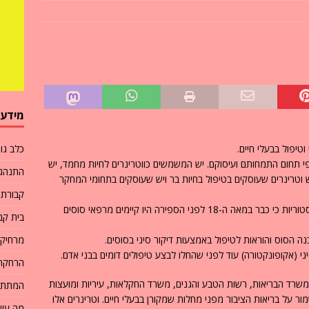
י ספיקת לב אצל כלבים
מחלות חיות מחמד
מתים?
שאלות ותשובות
עם הרדמה של כלב לצמיתות?
שאלות ותשובות
מידע
טיפול בבעלי חיים.
כלב גו
פי תחום התמחותם ועיסוקם. יש המשמשים כווטרינרים לחיות מחמד, יש
התנהגו
 וטרינרים שעוסקים בטיפול בחיות בר ויש שעוסקים בתחומי המחקר
קבורת 
רפואה וטרינרית היא ענף עתיק יומין וקיימות עדויות היסטוריות כי כבר במאה ה-18 לפני הספירה היו קיימים מרפאי סוסים
בית קבר
ה הסוס והוראות לטיפול באמצעות דיקור סיני בסוסים.
מרחיק 
י (אקופונקטורה) עוד לפני שהחלו לבצע טיפולים דומים בבני אדם.
הרחקת 
משרד הבריאות, רשות הטבע והגנים, משרד החקלאות, עיריות ומועצות
המתת 
ור על בריאות הציבור מפני מחלות שמקורן בבעלי חיים. וטרינרים אלו
מה עוש