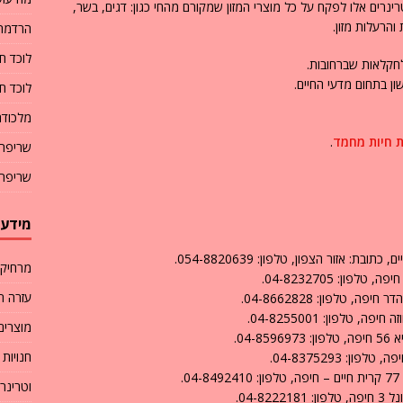
טרינרים אלו לפקח על כל מוצרי המזון שמקורם מהחי כגון: דגים, בשר,
והרעלות מזון.
הרדמת
לוכד ח
חקלאות שברחובות.
ן בתחום מדעי החיים.
לוכד ח
מלכודת
ת חיות מחמד
.
שריפת 
שריפת 
מידע 
 אזור הצפון, טלפון: 054-8820639.
מרחיק 
עזרה ר
מוצרים
04.
חנויות
.
וטרינר
04-.