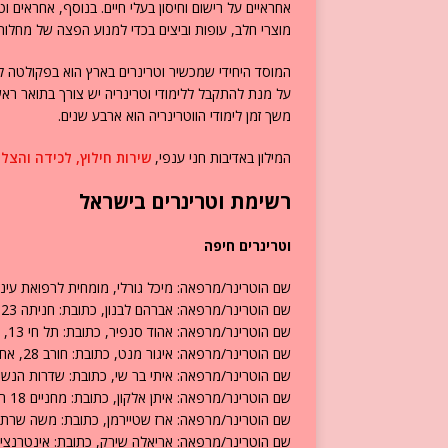
אחראיים על רישום וחיסון בעלי חיים. בנוסף, אחראים ו
מוצרי חלב, עופות וביצים בכדי למנוע הפצה של מחלות 
המוסד היחידי שמכשיר וטרינרים בארץ הוא בפקולטה ל
על מנת להתקבל ללימודי וטרינריה יש צורך בתואר ראשו
משך זמן לימודי הווטרינריה הוא ארבע שנים.
המילון באדיבות חני ענפי,
שירות חילוץ, לכידה והצל
רשימת וטרינרים בישראל
וטרינרים חיפה
שם הוטרינר/מרפאה: מיכל גורלי, מומחית לרפואת עיניים, כתובת:
שם הוטרינר/מרפאה: אברהם לבנון, כתובת: חניתה 23 חיפה, טלפון: 04-8232705.
שם הוטרינר/מרפאה: אהוד סנפיר, כתובת: תל חי 13, הדר חיפה, טלפון: 04-8662828.
שם הוטרינר/מרפאה: איגור מנט, כתובת: חורב 28, אחוזה חיפה, טלפון: 04-8255001.
שם הוטרינר/מרפאה: איתי בר שי, כתובת: שדרות הנשיא 56 חיפה, טלפון: -8596973
שם הוטרינר/מרפאה: איתן אלקון, כתובת: מחניים 18 חיפה, טלפון: 04-8375293.
שם הוטרינר/מרפאה: ארז שטיירמן, כתובת: משה שרת 77 קרית חיים – חיפה, טלפון: 04-8492410
שם הוטרינר/מרפאה: אריאלה שירק, כתובת: אינטרנציונל 3 חיפה, טלפון: 8222181