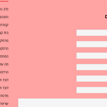
כלב גו
התנהגו
קבורת 
בית קבר
מרחיק 
הרחקת 
המתת 
מה עוש
הרדמת
לוכד ח
לוכד ח
מלכודת
שריפת 